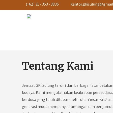
(+62) 31 - 353 - 3836
kantor.gkisulung@gmai
Tentang Kami
Jemaat GKI Sulung terdiri dari berbagai latar belaka
budaya. Kami mengutamakan keakraban persaudaraa
berdosa yang telah ditebus oleh Tuhan Yesus Kristus
generasi muda mempunyai tantangan dan pergumula