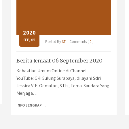
2020
SEP, 05
Posted By
ST
Comments (
0
)
Berita Jemaat 06 September 2020
Kebaktian Umum Online di Channel
YouTube: GKI Sulung Surabaya, dilayani Sdri.
Jessica V. E. Oematan, S.Th., Tema: Saudara Yang
Menjaga…
INFO LENGKAP →