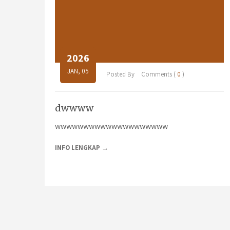
2026
JAN, 05
Posted By
Comments (
0
)
dwwww
wwwwwwwwwwwwwwwwwwww
INFO LENGKAP →