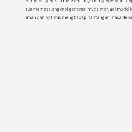
daripada generasi tua. Kami ingin bergandengan ta
tua memperlengkapi generasi muda menjadi murid K
iman dan optimis menghadapi tantangan masa depa