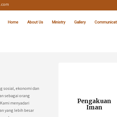
l.com
Home
About Us
Ministry
Gallery
Communicat
ng sosial, ekonomi dan
n sebagai orang
Pengakuan
. Kami menyadari
Iman
n yang lebih besar