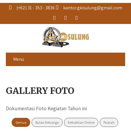
(+62) 31 - 353 - 3836
kantor.gkisulung@gmail.com
Menu
GALLERY FOTO
Dokumentasi Foto Kegiatan Tahun ini
Semua
Bulan Keluarga
Kebaktian Online
Paskah