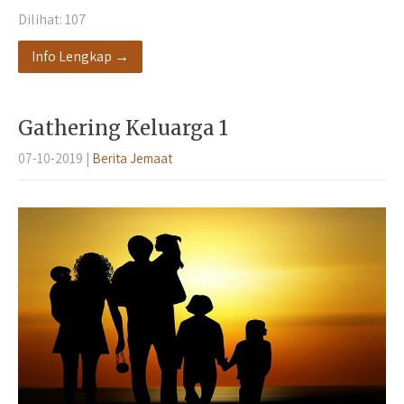
Dilihat:
107
Info Lengkap →
Gathering Keluarga 1
07-10-2019
|
Berita Jemaat